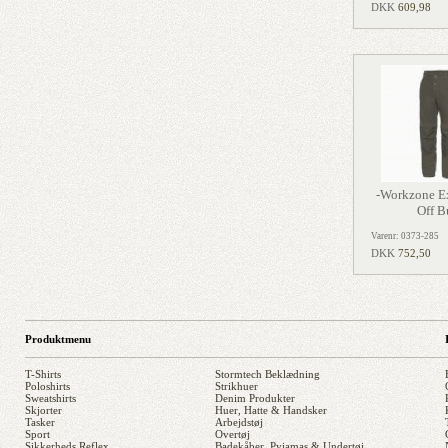
DKK
609,98
-Workzone Ex
Off B
Varenr: 0373-285
DKK
752,50
Produktmenu
T-Shirts
Stormtech Beklædning
Poloshirts
Strikhuer
Sweatshirts
Denim Produkter
Skjorter
Huer, Hatte & Handsker
Tasker
Arbejdstøj
Sport
Overtøj
Sikkerheds Reflex
Badekåber, Pyjamas & Undertøj