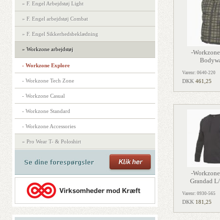
» F. Engel Arbejdstøj Light
» F. Engel arbejdstøj Combat
» F. Engel Sikkerhedsbeklædning
» Workzone arbejdstøj
-Workzone
Bodywa
- Workzone Explore
Varenr: 0640-220
- Workzone Tech Zone
DKK
461,25
- Workzone Casual
- Workzone Standard
- Workzone Accessories
» Pro Wear T- & Poloshirt
-Workzone
Grandad L/
Varenr: 0930-565
DKK
181,25