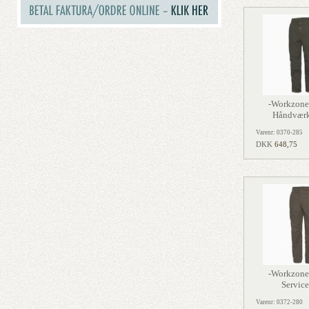
-Workzone
Håndværk
Varenr: 0370-285
DKK
648,75
-Workzone
Servic
Varenr: 0372-280