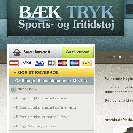
Varer i kurven: 0
FORSIDE
Workzone Explo
Oplev den nye Wor
ARBEJDSTØJ
funktioner arbejd
» F. Engel arbejdstøj standard ensfarvet
Køb og få trykt j
» F. Engel arbejdstøj standard ensfarvet vinter
» F. Engel arbejdstøj enterprise 2- farvet
Arbejdstøj / Workz
» F. Engel Arbejdstøj accessories