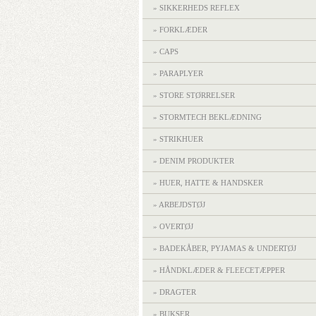
» SIKKERHEDS REFLEX
» FORKLÆDER
» CAPS
» PARAPLYER
» STORE STØRRELSER
» STORMTECH BEKLÆDNING
» STRIKHUER
» DENIM PRODUKTER
» HUER, HATTE & HANDSKER
» ARBEJDSTØJ
» OVERTØJ
» BADEKÅBER, PYJAMAS & UNDERTØJ
» HÅNDKLÆDER & FLEECETÆPPER
» DRAGTER
» BUKSER