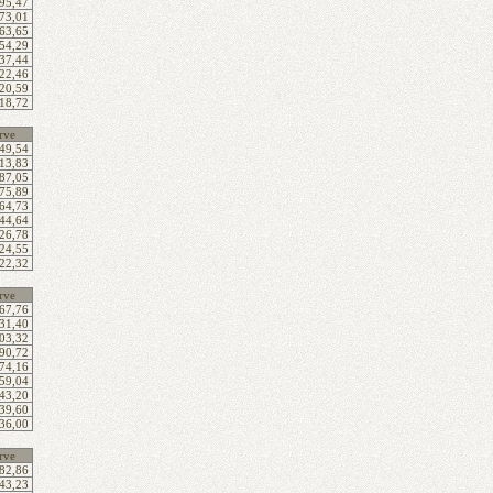
95,47
73,01
63,65
54,29
37,44
22,46
20,59
18,72
rve
49,54
13,83
87,05
75,89
64,73
44,64
26,78
24,55
22,32
rve
67,76
31,40
03,32
90,72
74,16
59,04
43,20
39,60
36,00
rve
82,86
43,23