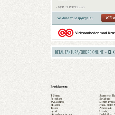
» GØR ET RØVERKØB
Produktmenu
T-Shirts
Stormtech B
Poloshirts
Strikhuer
Sweatshirts
Denim Produ
Skjorter
Huer, Hatte
Tasker
Arbejdstøj
Sport
Overtøj
Sikkerheds Reflex
Badekåber, 