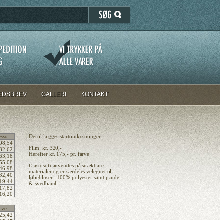
EDSBREV
GALLERI
KONTAKT
Dertil lægges startomkostninger:
rve
08,54
Film: kr. 320,-
82,62
Herefter kr. 175,- pr. farve
63,18
55,08
Elastosoft anvendes på strækbare
46,98
materialer og er særdeles velegnet til
32,40
løbebluser i 100% polyester samt pande-
19,44
& svedbånd.
17,82
16,20
rve
25,42