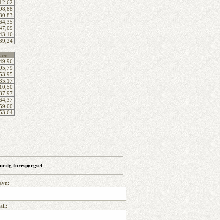
12,62
98,88
80,83
64,35
47,09
43,16
39,24
rve
49,96
95,79
53,95
35,17
10,50
87,97
64,37
59,00
53,64
urtig forespørgsel
avn:
ail: