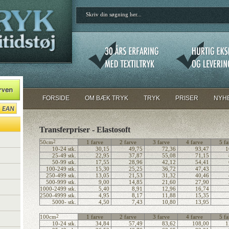
FORSIDE
OM BÆK TRYK
TRYK
PRISER
NYH
Transferpriser - Elastosoft
50cm
2
1 farve
2 farve
3 farve
4 farve
5 fa
10-24 stk.
30,15
49,75
72,36
93,47
1
25-49 stk.
22,95
37,87
55,08
71,15
50-99 stk.
17,55
28,96
42,12
54,41
100-249 stk.
15,30
25,25
36,72
47,43
250-499 stk.
13,05
21,53
31,32
40,46
500-999 stk.
9,00
14,85
21,60
27,90
1000-2499 stk.
5,40
8,91
12,96
16,74
2500-4999 stk.
4,95
8,17
11,88
15,35
5000- stk.
4,50
7,43
10,80
13,95
100cm
2
1 farve
2 farve
3 farve
4 farve
5 fa
10-24 stk.
34,84
57,49
83,62
108,00
1