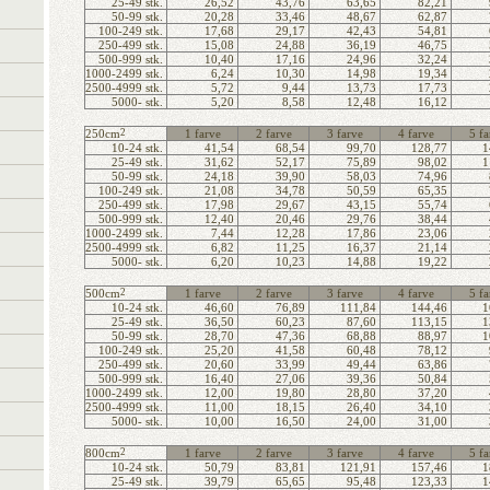
25-49 stk.
26,52
43,76
63,65
82,21
50-99 stk.
20,28
33,46
48,67
62,87
100-249 stk.
17,68
29,17
42,43
54,81
250-499 stk.
15,08
24,88
36,19
46,75
500-999 stk.
10,40
17,16
24,96
32,24
1000-2499 stk.
6,24
10,30
14,98
19,34
2500-4999 stk.
5,72
9,44
13,73
17,73
5000- stk.
5,20
8,58
12,48
16,12
250cm
2
1 farve
2 farve
3 farve
4 farve
5 fa
10-24 stk.
41,54
68,54
99,70
128,77
1
25-49 stk.
31,62
52,17
75,89
98,02
1
50-99 stk.
24,18
39,90
58,03
74,96
100-249 stk.
21,08
34,78
50,59
65,35
250-499 stk.
17,98
29,67
43,15
55,74
500-999 stk.
12,40
20,46
29,76
38,44
1000-2499 stk.
7,44
12,28
17,86
23,06
2500-4999 stk.
6,82
11,25
16,37
21,14
5000- stk.
6,20
10,23
14,88
19,22
500cm
2
1 farve
2 farve
3 farve
4 farve
5 fa
10-24 stk.
46,60
76,89
111,84
144,46
1
25-49 stk.
36,50
60,23
87,60
113,15
1
50-99 stk.
28,70
47,36
68,88
88,97
1
100-249 stk.
25,20
41,58
60,48
78,12
250-499 stk.
20,60
33,99
49,44
63,86
500-999 stk.
16,40
27,06
39,36
50,84
1000-2499 stk.
12,00
19,80
28,80
37,20
2500-4999 stk.
11,00
18,15
26,40
34,10
5000- stk.
10,00
16,50
24,00
31,00
800cm
2
1 farve
2 farve
3 farve
4 farve
5 fa
10-24 stk.
50,79
83,81
121,91
157,46
1
25-49 stk.
39,79
65,65
95,48
123,33
1