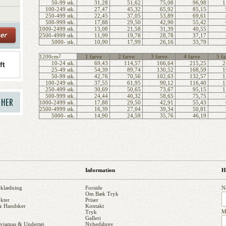
50-99 stk.
31,28
51,62
75,08
96,98
1
100-249 stk.
27,47
45,32
65,92
85,15
250-499 stk.
22,45
37,05
53,89
69,61
500-999 stk.
17,88
29,50
42,90
55,42
1000-2499 stk.
13,08
21,58
31,39
40,55
2500-4999 stk.
11,99
19,78
28,78
37,17
5000- stk.
10,90
17,99
26,16
33,79
1200cm
2
1 farve
2 farve
3 farve
4 farve
5 fa
10-24 stk.
69,43
114,57
166,64
215,25
2
25-49 stk.
54,39
89,74
130,52
168,59
1
50-99 stk.
42,76
70,56
102,63
132,57
1
100-249 stk.
37,55
61,95
90,12
116,40
1
250-499 stk.
30,69
50,65
73,67
95,15
1
500-999 stk.
24,44
40,32
58,65
75,75
1000-2499 stk.
17,88
29,50
42,91
55,43
2500-4999 stk.
16,39
27,04
39,34
50,81
5000- stk.
14,90
24,59
35,76
46,19
Information
H
eklædning
Forside
N
Om Bæk Tryk
kter
Priser
 & Handsker
Kontakt
M
Tryk
Galleri
Pyjamas & Undertøj
Nyhedsbrev